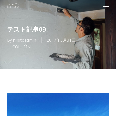
Menu
Skip
to
main
content
テスト記事09
By
hibitoadmin
2017年5月31日
COLUMN